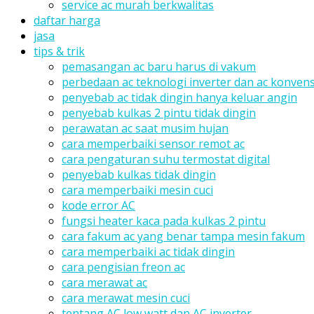
service ac murah berkwalitas
daftar harga
jasa
tips & trik
pemasangan ac baru harus di vakum
perbedaan ac teknologi inverter dan ac konvens
penyebab ac tidak dingin hanya keluar angin
penyebab kulkas 2 pintu tidak dingin
perawatan ac saat musim hujan
cara memperbaiki sensor remot ac
cara pengaturan suhu termostat digital
penyebab kulkas tidak dingin
cara memperbaiki mesin cuci
kode error AC
fungsi heater kaca pada kulkas 2 pintu
cara fakum ac yang benar tampa mesin fakum
cara memperbaiki ac tidak dingin
cara pengisian freon ac
cara merawat ac
cara merawat mesin cuci
tentang AC low watt dan AC inverter