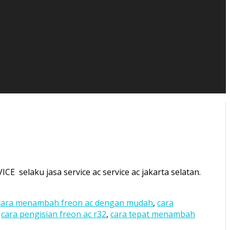
 selaku jasa service ac service ac jakarta selatan.
cara menambah freon ac dengan mudah
,
cara
,
cara pengisian freon ac r32
,
cara tepat menambah