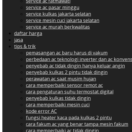
service ac fatmawati
service ac pasar minggu
service kulkas jakarta selatan
service mesin cuci jakarta selatan
service ac murah berkwalitas
daftar harga
jasa
tips & trik
pemasangan ac baru harus di vakum
perbedaan ac teknologi inverter dan ac konvens
penyebab ac tidak dingin hanya keluar angin
penyebab kulkas 2 pintu tidak dingin
perawatan ac saat musim hujan
cara memperbaiki sensor remot ac
cara pengaturan suhu termostat digital
penyebab kulkas tidak dingin
cara memperbaiki mesin cuci
kode error AC
fungsi heater kaca pada kulkas 2 pintu
cara fakum ac yang benar tampa mesin fakum
cara memperbaiki ac tidak dingin