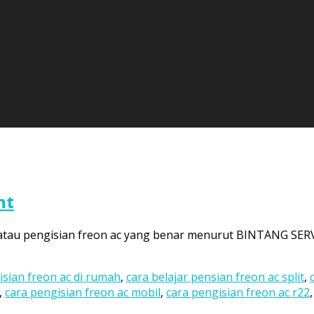
nt
tau pengisian freon ac yang benar menurut BINTANG SERVICE
isian freon ac di rumah
,
cara belajar pensian freon ac split
,
,
cara pengisian freon ac mobil
,
cara pengisian freon ac r22