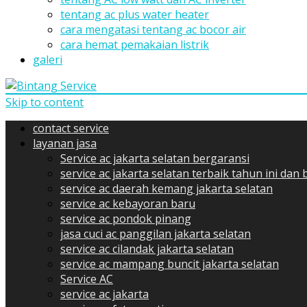
tentang ac plus water heater
cara mengatasi tentang ac bocor air
cara hemat pemakaian listrik
galeri
Skip to content
contact service
layanan jasa
Service ac jakarta selatan bergaransi
service ac jakarta selatan terbaik tahun ini dan
service ac daerah kemang jakarta selatan
service ac kebayoran baru
service ac pondok pinang
jasa cuci ac panggilan jakarta selatan
service ac cilandak jakarta selatan
service ac mampang buncit jakarta selatan
Service AC
service ac jakarta