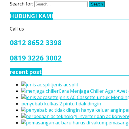
Search for:
Search
HUBUNGI KAMI
Call us
0812 8652 3398
0819 3226 3002
recent post
jenis ac split
Cara Menjaga Chiller Agar Awet
Jenis AC Cassette untuk Mendi
penyebab kulkas 2 pintu tidak dingin
pe
pemasanga