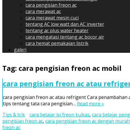
cara pengisian freon ac
cara merawat ac
cara merawat mesin cuci
tentang AC low watt dan AC inverter
tentang ac plus water heater
cara mengatasi tentang ac bocor air
cara hemat pemakaian listrik
galeri
Tag:
cara pengisian freon ac mobil
cara pengisian freon ac atau refrige
cara pengisian freon ac atau refrigent Cara penambahan a
tips tentang tata cara pengisian…
Read more »
Tips & trik
cara belajar isi freon kulkas
,
cara belajar peng
pengisian freon ac
,
cara pengisian freon ac dengan murah
freon ac