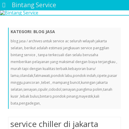
Bintang Service
Skip
to
content
KATEGORI:
BLOG JASA
blog jasa / archives untuk service ac seluruh wilayah jakarta
selatan, berikut adalah estimasi jangkauan service panggilan
bintang service , tanpa terkecuali dan selalu berusaha
memberikan pelayanan yang maksimal dengan biaya terjangkau ,
murah tapi dengan kualitas terbaik.kebayoran baru/
lama,cilandak,fatmawati,pondok labu,pondok indah,cipete,pasar
minggu,pancoran ,tebet , mampang buncit,kuningan jakarta
selatan,senayan,cipulir,cidodol,senayan,panglima polim,tanah
kusir ,lebak bulus,bintaro,pondok pinang,mayestik,kali
bata,pengadegan,
service chiller di jakarta