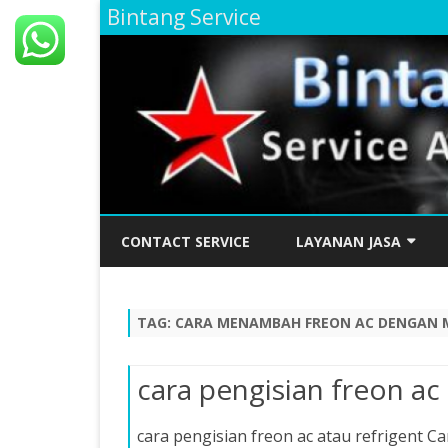
Bintang Service
CONTACT SERVICE
LAYANAN JASA
SERVICE AC JAKARTA SE
BERGARANSI
TAG:
CARA MENAMBAH FREON AC DENGAN
SERVICE AC JAKARTA SE
TERBAIK TAHUN INI DAN
cara pengisian freon ac 
BERGARANSI
cara pengisian freon ac atau refrigent 
SERVICE AC DAERAH KE