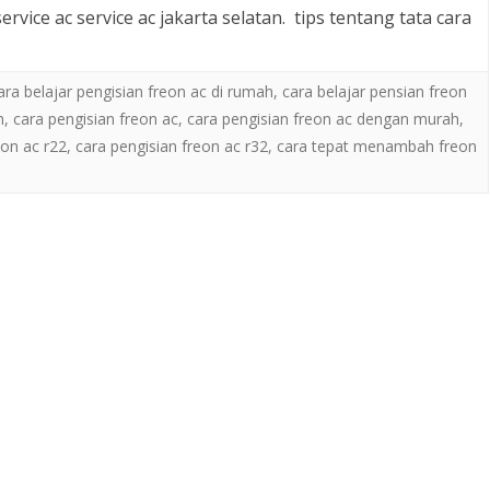
ice ac service ac jakarta selatan. tips tentang tata cara
HANYA KELUAR ANGIN
 BARU
PENYEBAB KULKAS 2 PINTU
ara belajar pengisian freon ac di rumah
TIDAK DINGIN
,
cara belajar pensian freon
NANG
h
,
cara pengisian freon ac
,
cara pengisian freon ac dengan murah
,
PERAWATAN AC SAAT MUSIM
eon ac r22
,
cara pengisian freon ac r32
,
cara tepat menambah freon
N
HUJAN
CARA MEMPERBAIKI SENSOR
AKARTA
REMOT AC
CARA PENGATURAN SUHU
UNCIT
TERMOSTAT DIGITAL
PENYEBAB KULKAS TIDAK
DINGIN
CARA MEMPERBAIKI MESIN
CUCI
KODE ERROR AC