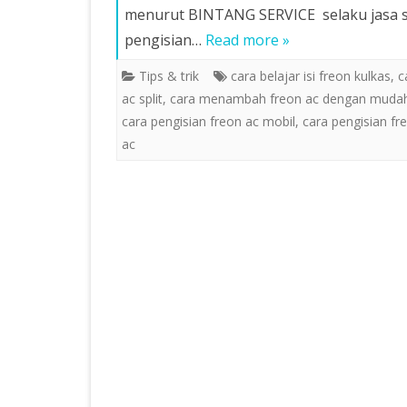
menurut BINTANG SERVICE selaku jasa serv
JAKARTA SELATAN
pengisian…
Read more »
SERVICE AC KEBAYORAN
Tips & trik
cara belajar isi freon kulkas
,
c
SERVICE AC PONDOK PI
ac split
,
cara menambah freon ac dengan muda
cara pengisian freon ac mobil
,
cara pengisian fr
JASA CUCI AC PANGGILA
ac
JAKARTA SELATAN
SERVICE AC CILANDAK J
SELATAN
SERVICE AC MAMPANG B
JAKARTA SELATAN
SERVICE AC
SERVICE AC JAKARTA
SERVICE AC FATMAWATI