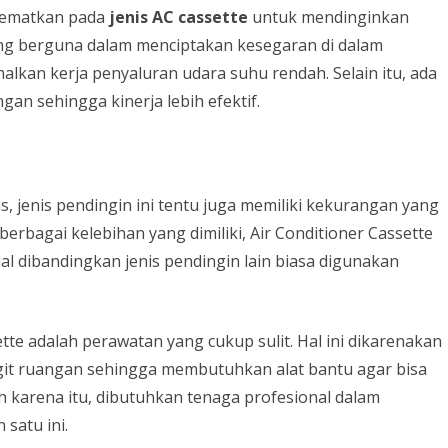
isematkan pada
jenis AC cassette
untuk mendinginkan
CARA MENGATASI TENTANG
ang berguna dalam menciptakan kesegaran di dalam
AC BOCOR AIR
kan kerja penyaluran udara suhu rendah. Selain itu, ada
gan sehingga kinerja lebih efektif.
CARA HEMAT PEMAKAIAN
LISTRIK
s, jenis pendingin ini tentu juga memiliki kekurangan yang
berbagai kelebihan yang dimiliki, Air Conditioner Cassette
al dibandingkan jenis pendingin lain biasa digunakan
ette adalah perawatan yang cukup sulit. Hal ini dikarenakan
git ruangan sehingga membutuhkan alat bantu agar bisa
h karena itu, dibutuhkan tenaga profesional dalam
satu ini.