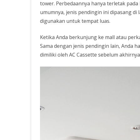
tower. Perbedaannya hanya terletak pada
JAKARTA SELATAN
umumnya, jenis pendingin ini dipasang di l
SERVICE AC KEBAYORAN
digunakan untuk tempat luas.
SERVICE AC PONDOK PI
Ketika Anda berkunjung ke mall atau perkan
JASA CUCI AC PANGGILA
Sama dengan jenis pendingin lain, Anda 
JAKARTA SELATAN
dimiliki oleh AC Cassette sebelum akhirny
SERVICE AC CILANDAK J
SELATAN
SERVICE AC MAMPANG B
JAKARTA SELATAN
SERVICE AC
SERVICE AC JAKARTA
SERVICE AC FATMAWATI