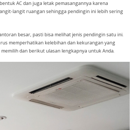
 bentuk AC dan juga letak pemasangannya karena
HANYA KELUAR ANGIN
Cassette
angit-langit ruangan sehingga pendingin ini lebih sering
untuk
 BARU
PENYEBAB KULKAS 2 PINTU
TIDAK DINGIN
Mendinginkan
NANG
toran besar, pasti bisa melihat jenis pendingin satu ini.
PERAWATAN AC SAAT MUSIM
Ruangan
N
harus memperhatikan kelebihan dan kekurangan yang
HUJAN
a memilih dan berikut ulasan lengkapnya untuk Anda.
CARA MEMPERBAIKI SENSOR
AKARTA
REMOT AC
CARA PENGATURAN SUHU
UNCIT
TERMOSTAT DIGITAL
PENYEBAB KULKAS TIDAK
DINGIN
CARA MEMPERBAIKI MESIN
CUCI
KODE ERROR AC