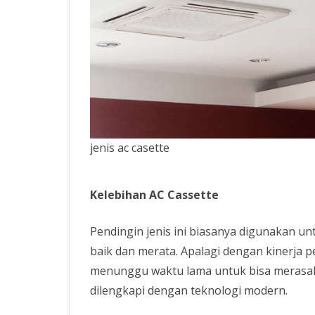
SERVICE AC PASAR MIN
SERVICE KULKAS JAKART
SELATAN
SERVICE MESIN CUCI JA
SELATAN
SERVICE AC MURAH
BERKWALITAS
jenis ac casette
Kelebihan AC Cassette
Pendingin jenis ini biasanya digunakan u
baik dan merata. Apalagi dengan kinerja p
menunggu waktu lama untuk bisa merasakan
dilengkapi dengan teknologi modern.