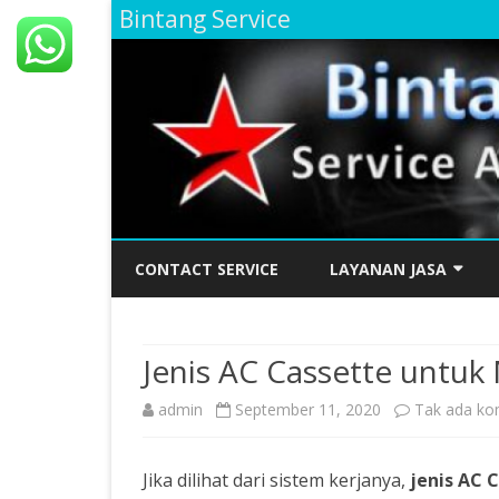
Bintang Service
CONTACT SERVICE
LAYANAN JASA
SERVICE AC JAKARTA SE
BERGARANSI
Jenis AC Cassette untu
SERVICE AC JAKARTA SE
admin
September 11, 2020
Tak ada ko
TERBAIK TAHUN INI DAN
BERGARANSI
Jika dilihat dari sistem kerjanya,
jenis AC 
SERVICE AC DAERAH KE