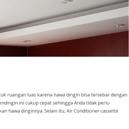
GGU
FUNGSI HEATER KACA PADA
A
KULKAS 2 PINTU
CARA FAKUM AC YANG BENAR
KARTA
TAMPA MESIN FAKUM
CARA MEMPERBAIKI AC TIDAK
DINGIN
CARA PENGISIAN FREON AC
CARA MERAWAT AC
CARA MERAWAT MESIN CUCI
ntuk ruangan luas karena hawa dingin bisa tersebar dengan
endingin ini cukup cepat sehingga Anda tidak perlu
TENTANG AC LOW WATT DAN
 hawa dinginnya. Selain itu, Air Conditioner cassette
AC INVERTER
TENTANG AC PLUS WATER
HEATER