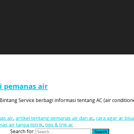
i pemanas air
 Bintang Service berbagi informasi tentang AC (air conditi
as air
,
artikel tentang pemanas air dan ac
,
cara agar ac bis
s air tanpa listrik
,
tips & trik ac
Search for:
Search