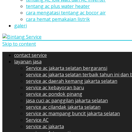
tentang ac plus water heater
cara mengatasi tentang ac bocor air
cara hemat pemakaian listrik
galeri
Skip to content
contact service
layanan jasa
Service ac jakarta selatan bergaransi
service ac jakarta selatan terbaik tahun ini dan
service ac daerah kemang jakarta selatan
service ac kebayoran baru
service ac pondok pinang
jasa cuci ac panggilan jakarta selatan
service ac cilandak jakarta selatan
service ac mampang buncit jakarta selatan
Service AC
service ac jakarta