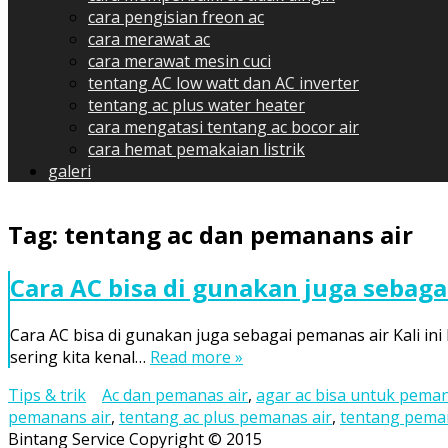
cara pengisian freon ac
cara merawat ac
cara merawat mesin cuci
tentang AC low watt dan AC inverter
tentang ac plus water heater
cara mengatasi tentang ac bocor air
cara hemat pemakaian listrik
galeri
Tag:
tentang ac dan pemanans air
Cara AC bisa di gunakan juga sebaga
Cara AC bisa di gunakan juga sebagai pemanas air Kali ini
sering kita kenal…
Read more »
Tips & trik
Ac dan pemanas air
,
agar ac bisa untuk peman
pemanans air
,
tentang ac plus pemanas air
,
tentang pemana
Bintang Service Copyright © 2015