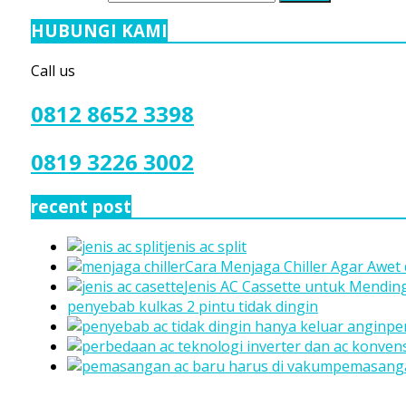
HUBUNGI KAMI
Call us
0812 8652 3398
0819 3226 3002
recent post
jenis ac split
Cara Menjaga Chiller Agar Awet
Jenis AC Cassette untuk Mendi
penyebab kulkas 2 pintu tidak dingin
pe
pemasanga