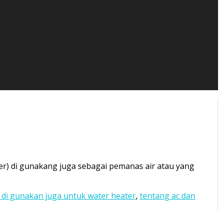
oner) di gunakang juga sebagai pemanas air atau yang
a di gunakan juga untuk water heater
,
tentang ac dan