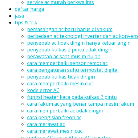
service ac murah berkwalitas
daftar harga
jasa
tips & trik
pemasangan ac baru harus di vakum
perbedaan ac teknologi inverter dan ac konvens
penyebab ac tidak dingin hanya keluar angin
penyebab kulkas 2 pintu tidak dingin
perawatan ac saat musim hujan
cara memperbaiki sensor remot ac
cara pengaturan suhu termostat digital
penyebab kulkas tidak dingin
cara memperbaiki mesin cuci
kode error AC
fungsi heater kaca pada kulkas 2 pintu
cara fakum ac yang benar tampa mesin fakum
cara memperbaiki ac tidak dingin
cara pengisian freon ac
cara merawat ac
cara merawat mesin cuci
tentang AC low watt dan AC inverter