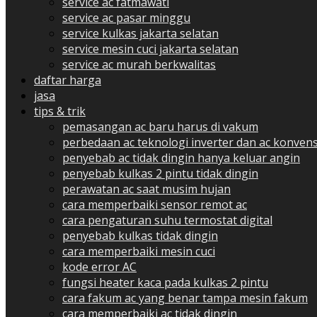
service ac fatmawati
service ac pasar minggu
service kulkas jakarta selatan
service mesin cuci jakarta selatan
service ac murah berkwalitas
daftar harga
jasa
tips & trik
pemasangan ac baru harus di vakum
perbedaan ac teknologi inverter dan ac konvens
penyebab ac tidak dingin hanya keluar angin
penyebab kulkas 2 pintu tidak dingin
perawatan ac saat musim hujan
cara memperbaiki sensor remot ac
cara pengaturan suhu termostat digital
penyebab kulkas tidak dingin
cara memperbaiki mesin cuci
kode error AC
fungsi heater kaca pada kulkas 2 pintu
cara fakum ac yang benar tampa mesin fakum
cara memperbaiki ac tidak dingin