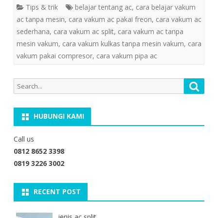
Tips & trik
belajar tentang ac
,
cara belajar vakum
ac tanpa mesin
,
cara vakum ac pakai freon
,
cara vakum ac
sederhana
,
cara vakum ac split
,
cara vakum ac tanpa
mesin vakum
,
cara vakum kulkas tanpa mesin vakum
,
cara
vakum pakai compresor
,
cara vakum pipa ac
Search
Searc
for:
HUBUNGI KAMI
Call us
0812 8652 3398
0819 3226 3002
RECENT POST
jenis ac split