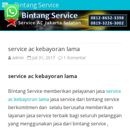
Bintang Service
Skip
to
content
service ac kebayoran lama
pada
admin
Juli 31, 2017
1 Komentar
service
service ac kebayoran lama
ac
kebayoran
BIntang Service memberikan pelayanan jasa
service
lama
ac kebayoran lama
jasa service dari bintang service
berkomitmen dan selalu berusaha memberikan
layanan jasa service terbaik bagi seluruh pelanggan
yang menggunakan jasa dari bintang service ,