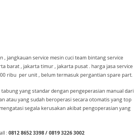
CARA MENGATASI TENTANG
AC BOCOR AIR
CARA HEMAT PEMAKAIAN
LISTRIK
an , jangkauan service mesin cuci team bintang service
rta barat , jakarta timur , jakarta pusat . harga jasa service
 100 ribu per unit , belum termasuk pergantian spare part.
ua tabung yang standar dengan pengeperasian manual dari
an atau yang sudah beroperasi secara otomatis yang top
a mengatasi segala kerusakan akibat pengoperasian yang
ll :
0812 8652 3398 / 0819 3226 3002