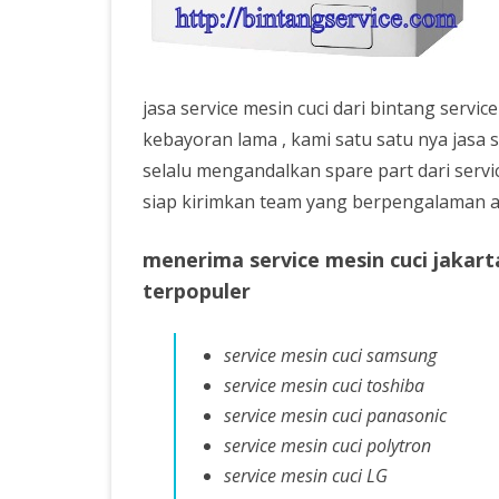
SERVICE AC PASAR MIN
SERVICE KULKAS JAKART
SELATAN
jasa service mesin cuci dari bintang servic
SERVICE MESIN CUCI JA
kebayoran lama , kami satu satu nya jasa s
SELATAN
selalu mengandalkan spare part dari servi
siap kirimkan team yang berpengalaman ag
SERVICE AC MURAH
BERKWALITAS
menerima service mesin cuci jakar
terpopuler
service mesin cuci samsung
service mesin cuci toshiba
service mesin cuci panasonic
service mesin cuci polytron
service mesin cuci LG