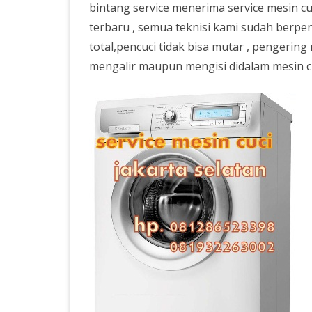
bintang service menerima service mesin c
JAKARTA SELATAN
terbaru , semua teknisi kami sudah berpe
SERVICE AC KEBAYORAN
total,pencuci tidak bisa mutar , pengering m
mengalir maupun mengisi didalam mesin cu
SERVICE AC PONDOK PI
JASA CUCI AC PANGGILA
JAKARTA SELATAN
SERVICE AC CILANDAK J
SELATAN
SERVICE AC MAMPANG B
JAKARTA SELATAN
SERVICE AC
SERVICE AC JAKARTA
SERVICE AC FATMAWATI