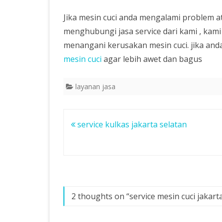
Jika mesin cuci anda mengalami problem a
menghubungi jasa service dari kami , kam
menangani kerusakan mesin cuci. jika anda
mesin cuci
agar lebih awet dan bagus
layanan jasa
Navigasi
service kulkas jakarta selatan
pos
2 thoughts on “
service mesin cuci jakart