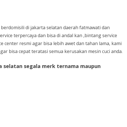
GGU
FUNGSI HEATER KACA PADA
A
KULKAS 2 PINTU
e berdomisili di jakarta selatan daerah fatmawati dan
CARA FAKUM AC YANG BENAR
KARTA
ervice terpercaya dan bisa di andal kan ,bintang service
TAMPA MESIN FAKUM
ce center resmi agar bisa lebih awet dan tahan lama, kami
CARA MEMPERBAIKI AC TIDAK
ar bisa cepat teratasi semua kerusakan mesin cuci anda.
DINGIN
ta selatan segala merk ternama maupun
CARA PENGISIAN FREON AC
CARA MERAWAT AC
CARA MERAWAT MESIN CUCI
TENTANG AC LOW WATT DAN
AC INVERTER
TENTANG AC PLUS WATER
HEATER