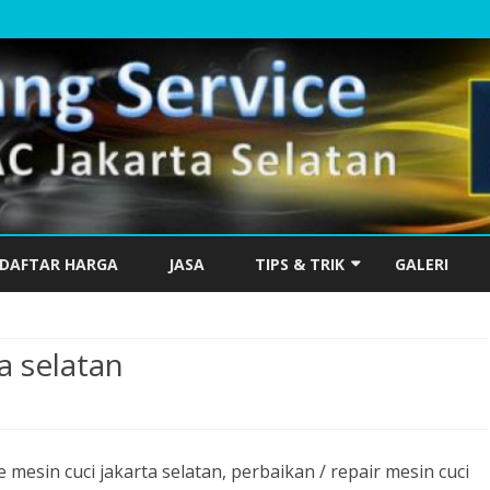
Skip
to
DAFTAR HARGA
JASA
TIPS & TRIK
GALERI
content
LATAN
PEMASANGAN AC BARU HARUS
DI VAKUM
a selatan
LATAN
PERBEDAAN AC TEKNOLOGI
pada
INVERTER DAN AC
service
KONVENSIONAL
 mesin cuci jakarta selatan, perbaikan / repair mesin cuci
mesin
MANG
PENYEBAB AC TIDAK DINGIN