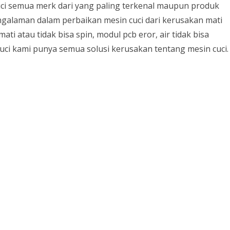
uci semua merk dari yang paling terkenal maupun produk
HANYA KELUAR ANGIN
cuci
ngalaman dalam perbaikan mesin cuci dari kerusakan mati
jakarta
 BARU
PENYEBAB KULKAS 2 PINTU
ati atau tidak bisa spin, modul pcb eror, air tidak bisa
TIDAK DINGIN
ci kami punya semua solusi kerusakan tentang mesin cuci.
selatan
NANG
PERAWATAN AC SAAT MUSIM
N
HUJAN
CARA MEMPERBAIKI SENSOR
AKARTA
REMOT AC
CARA PENGATURAN SUHU
UNCIT
TERMOSTAT DIGITAL
PENYEBAB KULKAS TIDAK
DINGIN
CARA MEMPERBAIKI MESIN
CUCI
KODE ERROR AC